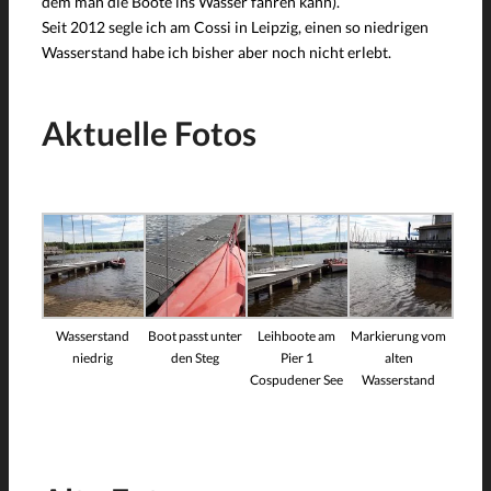
dem man die Boote ins Wasser fahren kann).
Seit 2012 segle ich am Cossi in Leipzig, einen so niedrigen
Wasserstand habe ich bisher aber noch nicht erlebt.
Aktuelle Fotos
Wasserstand
Boot passt unter
Leihboote am
Markierung vom
niedrig
den Steg
Pier 1
alten
Cospudener See
Wasserstand