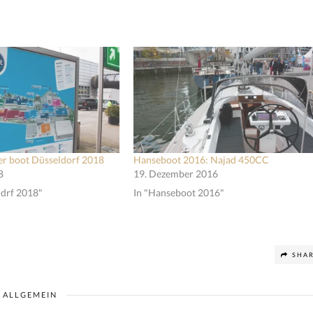
er boot Düsseldorf 2018
Hanseboot 2016: Najad 450CC
8
19. Dezember 2016
ldrf 2018"
In "Hanseboot 2016"
SHA
ALLGEMEIN