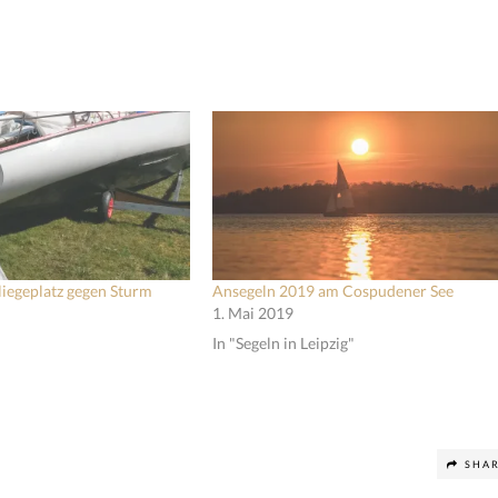
iegeplatz gegen Sturm
Ansegeln 2019 am Cospudener See
1. Mai 2019
In "Segeln in Leipzig"
SHA