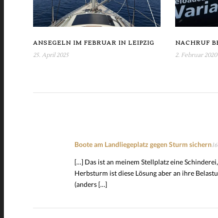
ANSEGELN IM FEBRUAR IN LEIPZIG
NACHRUF B
25. April 2025
2. Februar 2020
Boote am Landliegeplatz gegen Sturm sichern
16
[…] Das ist an meinem Stellplatz eine Schinderei
Herbsturm ist diese Lösung aber an ihre Belas
(anders […]