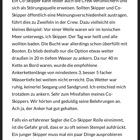
Ein Co-Skipper kann leider auch die Crew verunsichern und
sich als Störungsquelle erweisen. Sollten Skipper und Co-
Skipper öffentlich eine Meinungsverschiedenheit austragen,
führt dies zu Zweifeln in der Crew. Dazu vielleicht ein
kleines Beispiel: Vor einer Weile waren wir im Ionischen
Meer unterwegs, ich Skipper. Der Tag war heiß und alle
wollten baden. Die Bucht war allerdings schon überfüllt mit
Booten. Es blieb deshalb nur die Option etwas weiter
draußen in 20 m tiefem Wasser zu ankern. Da nur 40 m
Kette an Bord waren, wurde die empfohlene
Ankerkettenlänge von mindestens 3, besser 5 facher
Wassertiefe bei weitem nicht erreicht. Das Wetter war
ruhig, keinerlei Seegang und Sandgrund. Ich entschied mich
trotzdem zu ankern. Sehr zum Missfallen meines Co-
Skippers. Wir hörten und geduldig seine Belehrungen an.
Ach ja, der Anker hat gut gehalten.
Falls ein erfahrener Segler die Co-Skipper Rolle einnimmt,
ist die Gefahr groß, dass er zu oft seinen Stempel aufdrückt.
Ein junger Skipper muss mal ein paar Dinge ausprobieren